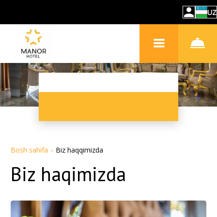
UZ
Bosh sahifa
–
Biz haqqimizda
Biz haqimizda