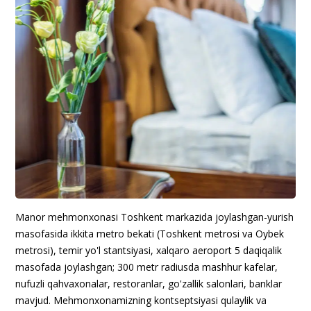
Manor mehmonxonasi Toshkent markazida joylashgan-yurish
masofasida ikkita metro bekati (Toshkent metrosi va Oybek
metrosi), temir yo'l stantsiyasi, xalqaro aeroport 5 daqiqalik
masofada joylashgan; 300 metr radiusda mashhur kafelar,
nufuzli qahvaxonalar, restoranlar, go'zallik salonlari, banklar
mavjud. Mehmonxonamizning kontseptsiyasi qulaylik va