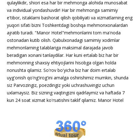
qulaylikdir, shiori esa har bir mehmonga alohida munosabat
va individual yondashuvdir! Har bir mehmonga samimiy
e'tibor, istaklarni bashorat qilish qobiliyati va xizmatlarning eng
yuqori sifati bizni Toshkentdagi boshqa mehmonxonalardan
ajratib turadi. "Manor Hotel"mehmonlarini tom ma'noda
ostonadan kutib olish. Qabulxonadagi samimiy xodimlar
mehmonlarning talablariga maksimal darajada javob
beradigan xonani tanlaydilar. Har kuni ertalab biz har bir
mehmonning shaxsiy ehtiyojlarini hisobga olgan holda
nonushta qilamiz. So'rov bo'yicha biz har doim ertalab
uyg'onish qo'ng'irog'ini amalga oshirishimiz mumkin, shunda
siz Parvozingiz, poezdingiz yoki uchrashuvingiz uchun
uxlamaysiz. Biz sizning vaqtingizni qadrlaymiz va haftada 7
kun 24 soat xizmat ko'rsatishni taklif qilamiz. Manor Hotel